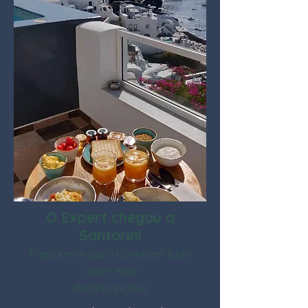
O Expert chegou a
Santorini
Prepare-se para conhecer tudo
sobre esse
destino incrível