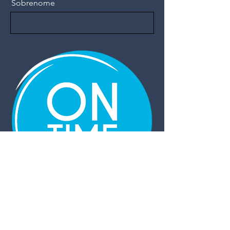
Sobrenome
Email
Telefone
Nome da agência
Enviar
ONTIME SEGURADORA
Sempre com você, estamos